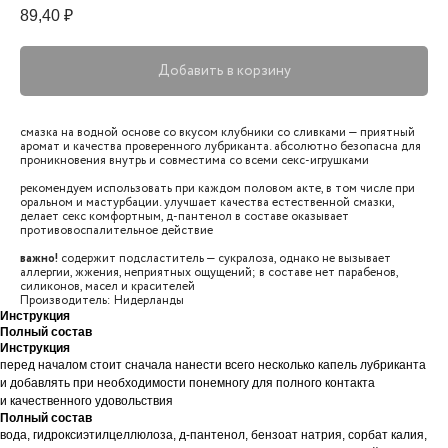
89,40
₽
Добавить в корзину
смазка на водной основе со вкусом клубники со сливками — приятный
аромат и качества проверенного лубриканта. абсолютно безопасна для
проникновения внутрь и совместима со всеми секс-игрушками
рекомендуем использовать при каждом половом акте, в том числе при
оральном и мастурбации. улучшает качества естественной смазки,
делает секс комфортным, д-пантенол в составе оказывает
противовоспалительное действие
важно!
содержит подсластитель — сукралоза, однако не вызывает
аллергии, жжения, неприятных ощущений; в составе нет парабенов,
силиконов, масел и красителей
Производитель: Нидерланды
Инструкция
Полный состав
Инструкция
Мы только-только запустились, поэтому не сможем
перед началом стоит сначала нанести всего несколько капель лубриканта
без обратной связи: пишите нам в тг или на почту
и добавлять при необходимости понемногу для полного контакта
предложения, критику и идеи для магазина — мы всё
читаем и прислушиваемся. Вполне возможно, что
и качественного удовольствия
добавим какие-то товары, которые попросят наши
Полный состав
покупатели.
вода, гидроксиэтилцеллюлоза, д-пантенол, бензоат натрия, сорбат калия,